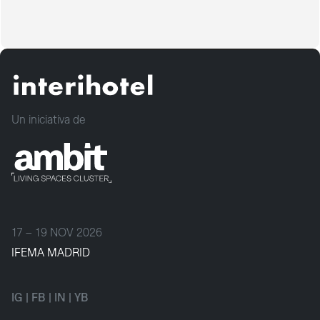
Un iniciativa de
17 – 19 NOV 2026
IFEMA MADRID
IG
|
FB
|
IN
|
YB