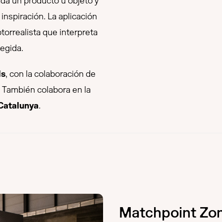
da un producto u objeto y
inspiración. La aplicación
orrealista que interpreta
legida.
ls
, con la colaboración de
. También colabora en la
 Catalunya
.
Matchpoint Zo