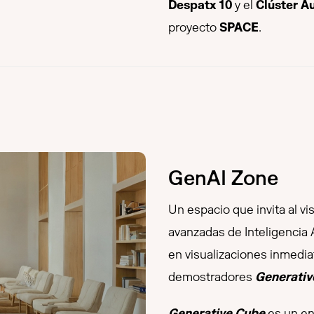
Despatx 10
y el
Clúster A
proyecto
SPACE
.
GenAI Zone
Un espacio que invita al vi
avanzadas de Inteligencia 
en visualizaciones inmedia
demostradores
Generativ
Generative Cube
es un en