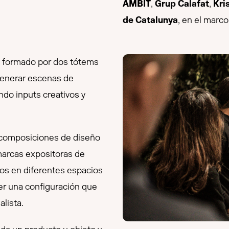
AMBIT
,
Grup Calafat
,
Kri
de Catalunya
, en el marc
 formado por dos tótems
 generar escenas de
do inputs creativos y
ar composiciones de diseño
marcas expositoras de
los en diferentes espacios
ener una configuración que
lista.