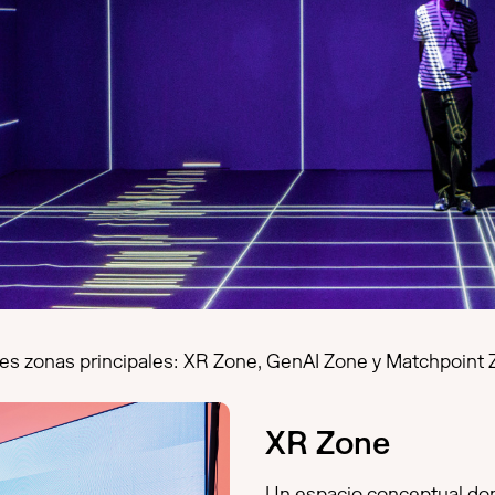
tres zonas principales: XR Zone, GenAI Zone y Matchpoint 
XR Zone
Un espacio conceptual do