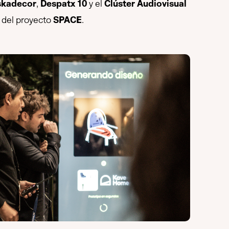
skadecor
,
Despatx 10
y el
Clúster Audiovisual
o del proyecto
SPACE
.