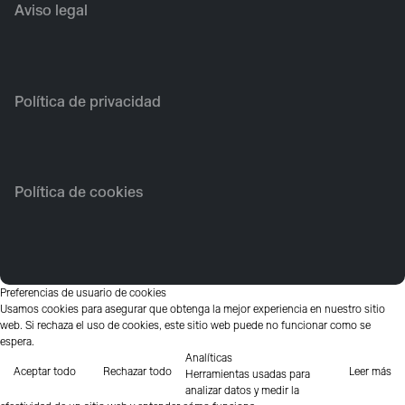
Aviso legal
Política de privacidad
Política de cookies
Preferencias de usuario de cookies
Usamos cookies para asegurar que obtenga la mejor experiencia en nuestro sitio
web. Si rechaza el uso de cookies, este sitio web puede no funcionar como se
espera.
Analíticas
Aceptar todo
Rechazar todo
Leer más
Herramientas usadas para
analizar datos y medir la