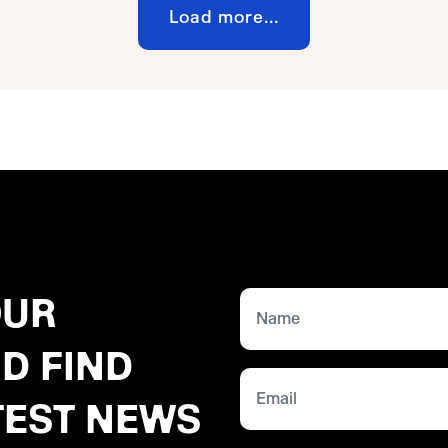
Load more...
OUR
D FIND
TEST NEWS