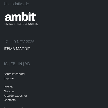
Un iniciativa de
17 – 19 NOV 2026
IFEMA MADRID
IG
|
FB
|
IN
|
YB
Sobre interihotel
Exponer
Prensa
Noticias
Area del expositor
Contacto