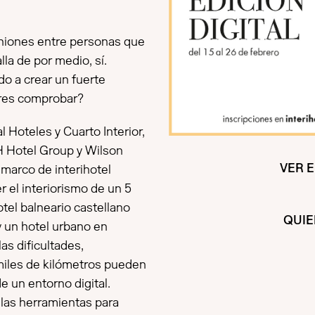
uniones entre personas que
la de por medio, sí.
do a crear un fuerte
ieres comprobar?
l Hoteles y Cuarto Interior,
H Hotel Group y Wilson
VER 
marco de interihotel
r el interiorismo de un 5
otel balneario castellano
QUIE
y un hotel urbano en
s dificultades,
miles de kilómetros pueden
e un entorno digital.
las herramientas para