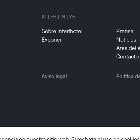
IG
|
FB
|
IN
|
YB
Sobre interihotel
Prensa
Exponer
Noticias
Area del 
Contacto
Aviso legal
Política d
encia en nuestro sitio web. Si rechaza el uso de cookies