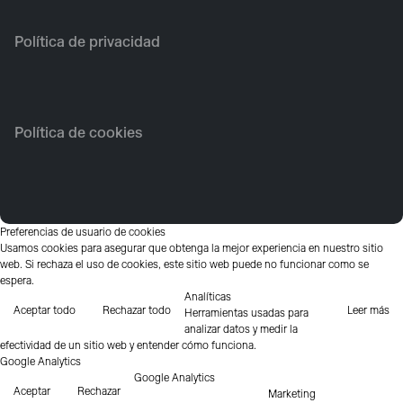
Política de privacidad
Política de cookies
Preferencias de usuario de cookies
Usamos cookies para asegurar que obtenga la mejor experiencia en nuestro sitio
web. Si rechaza el uso de cookies, este sitio web puede no funcionar como se
espera.
Analíticas
Aceptar todo
Rechazar todo
Leer más
Herramientas usadas para
analizar datos y medir la
efectividad de un sitio web y entender cómo funciona.
Google Analytics
Google Analytics
Aceptar
Rechazar
Marketing