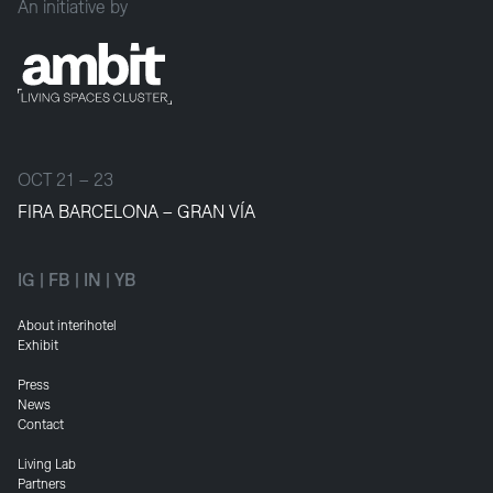
An initiative by
OCT 21 – 23
FIRA BARCELONA – GRAN VÍA
IG
|
FB
|
IN
|
YB
About interihotel
Exhibit
Press
News
Contact
Living Lab
Partners