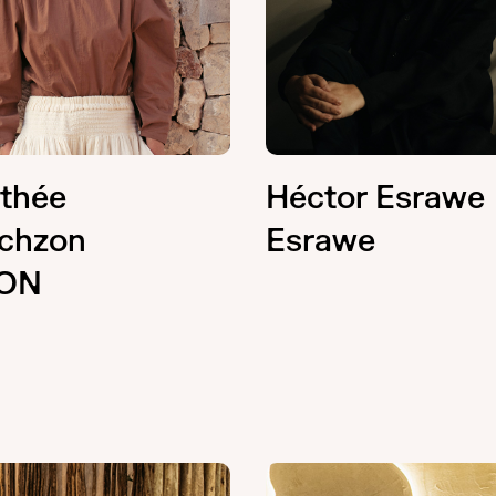
thée
Héctor Esrawe
ichzon
Esrawe
ON