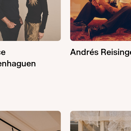
ce
Andrés Reising
enhaguen