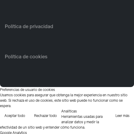
Política de privacidad
Política de cookies
Preferencias de usuario de cookies
Usamos cookies para asegurar que obtenga la mejor experiencia en nuestro sitio
web. Si rechaza el uso de cookies, este sitio web puede no funcionar como se
espera.
Analíticas
Aceptar todo
Rechazar todo
Leer más
Herramientas usadas para
analizar datos y medir la
efectividad de un sitio web y entender cómo funciona.
Google Analytics