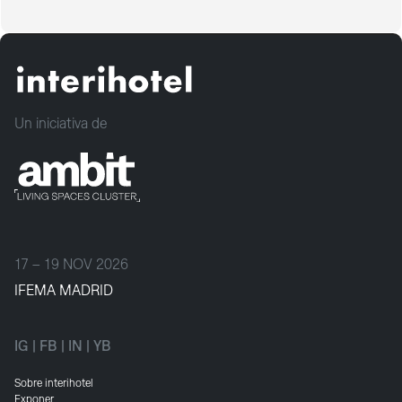
Un iniciativa de
17 – 19 NOV 2026
IFEMA MADRID
IG
|
FB
|
IN
|
YB
Sobre interihotel
Exponer