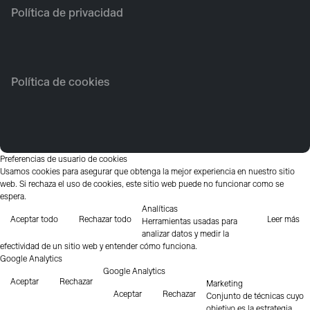
Política de privacidad
Política de cookies
Preferencias de usuario de cookies
Usamos cookies para asegurar que obtenga la mejor experiencia en nuestro sitio
web. Si rechaza el uso de cookies, este sitio web puede no funcionar como se
espera.
Analíticas
Aceptar todo
Rechazar todo
Leer más
Herramientas usadas para
analizar datos y medir la
efectividad de un sitio web y entender cómo funciona.
Google Analytics
Google Analytics
Aceptar
Rechazar
Marketing
Aceptar
Rechazar
Conjunto de técnicas cuyo
objetivo es la estrategia