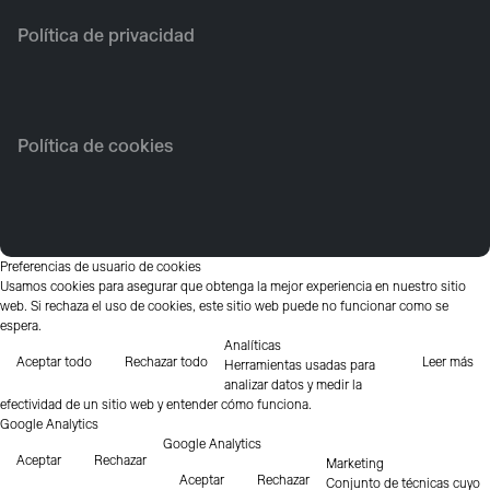
Política de privacidad
Política de cookies
Preferencias de usuario de cookies
Usamos cookies para asegurar que obtenga la mejor experiencia en nuestro sitio
web. Si rechaza el uso de cookies, este sitio web puede no funcionar como se
espera.
Analíticas
Aceptar todo
Rechazar todo
Leer más
Herramientas usadas para
analizar datos y medir la
efectividad de un sitio web y entender cómo funciona.
Google Analytics
Google Analytics
Aceptar
Rechazar
Marketing
Aceptar
Rechazar
Conjunto de técnicas cuyo