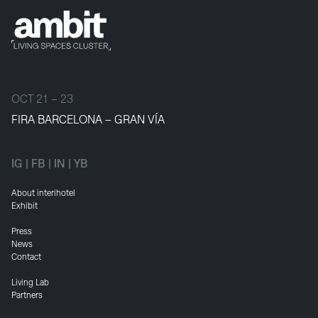
OCT 21 – 23
FIRA BARCELONA – GRAN VÍA
IG
|
FB
|
IN
|
YB
About interihotel
Exhibit
Press
News
Contact
Living Lab
Partners