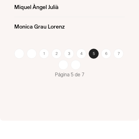
Miquel Àngel Julià
Monica Grau Lorenz
1
2
3
4
5
6
7
Página 5 de 7